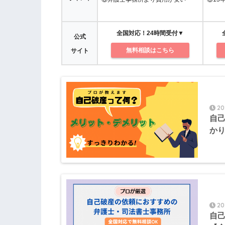
全国対応！24時間受付▼
公式
無料相談はこちら
サイト
20
自己
か
20
自