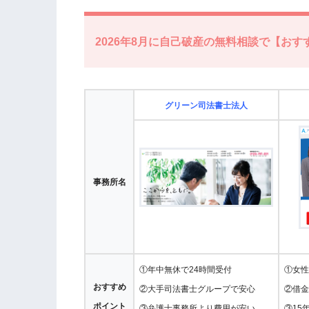
2026年8月に自己破産の無料相談で【おす
グリーン司法書士法人
事務所名
①年中無休で24時間受付
①女性
おすすめ
②大手司法書士グループで安心
②借金
ポイント
③弁護士事務所より費用が安い
③15